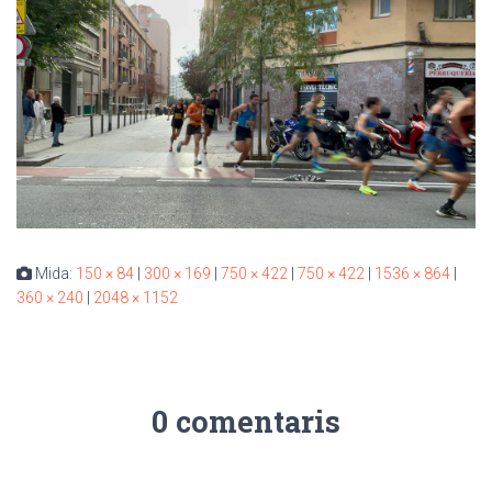
Mida:
150 × 84
|
300 × 169
|
750 × 422
|
750 × 422
|
1536 × 864
|
360 × 240
|
2048 × 1152
0 comentaris