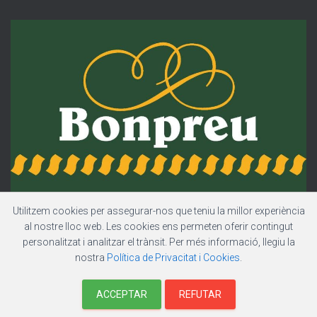
Utilitzem cookies per assegurar-nos que teniu la millor experiència
al nostre lloc web. Les cookies ens permeten oferir contingut
personalitzat i analitzar el trànsit. Per més informació, llegiu la
nostra
Política de Privacitat i Cookies
.
Hestia | Desenvolupat per
ThemeIsle
ACCEPTAR
REFUTAR