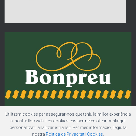
Utilitzem cookies per assegurar-nos que teniu la millor experiència
al nostre lloc web. Les cookies ens permeten oferir contingut
personalitzat i analitzar el trànsit. Per més informació, llegiu la
nostra
Política de Privacitat i Cookies
.