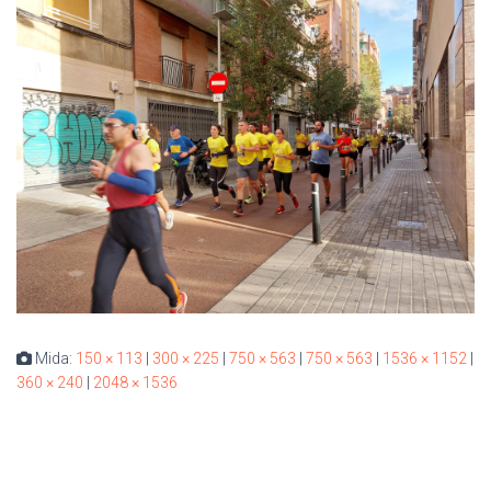
Mida:
150 × 113
|
300 × 225
|
750 × 563
|
750 × 563
|
1536 × 1152
|
360 × 240
|
2048 × 1536