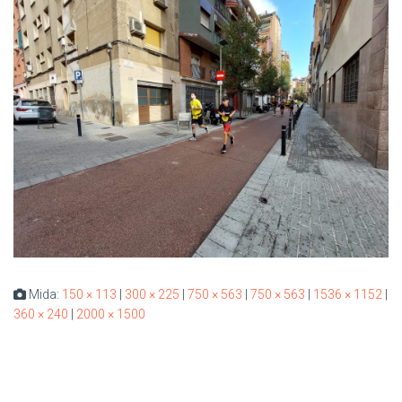
Mida:
150 × 113
|
300 × 225
|
750 × 563
|
750 × 563
|
1536 × 1152
|
360 × 240
|
2000 × 1500