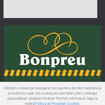
Utilitzem cookies per assegurar-nos que teniu la millor experiència
al nostre lloc web. Les cookies ens permeten oferir contingut
personalitzat i analitzar el trànsit. Per més informació, llegiu la
nostra
Política de Privacitat i Cookies
.