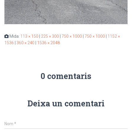
Mida:
113 × 150
|
225 × 300
|
750 × 1000
|
750 × 1000
|
1152 ×
1536
|
360 × 240
|
1536 × 2048
0 comentaris
Deixa un comentari
Nom
*