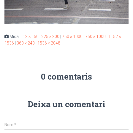
Mida:
113 × 150
|
225 × 300
|
750 × 1000
|
750 × 1000
|
1152 ×
1536
|
360 × 240
|
1536 × 2048
0 comentaris
Deixa un comentari
Nom
*