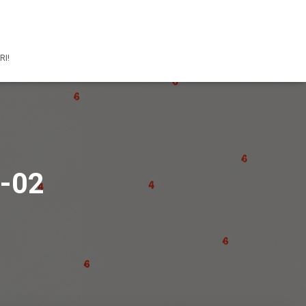
RI!
-02