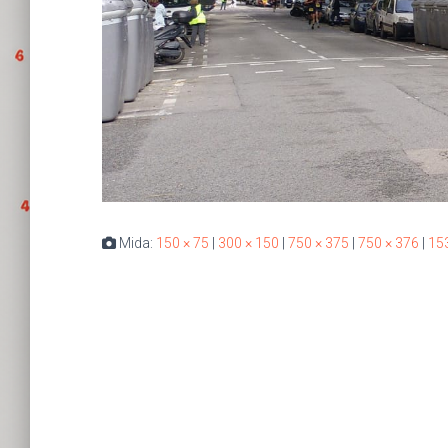
Mida:
150 × 75
|
300 × 150
|
750 × 375
|
750 × 376
|
15