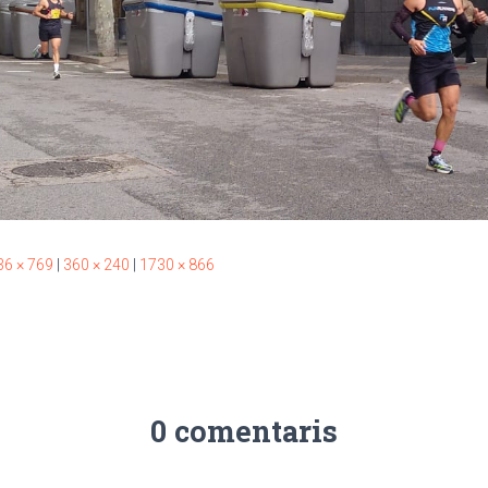
36 × 769
|
360 × 240
|
1730 × 866
0 comentaris