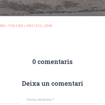
983 × 1536
|
360 × 240
|
1310 × 2048
0 comentaris
Deixa un comentari
Correu electrònic
*