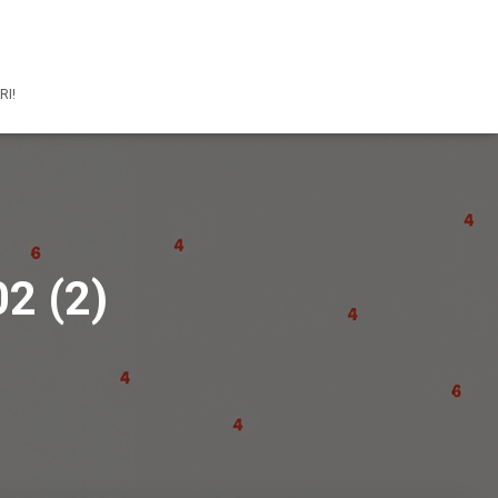
RI!
2 (2)