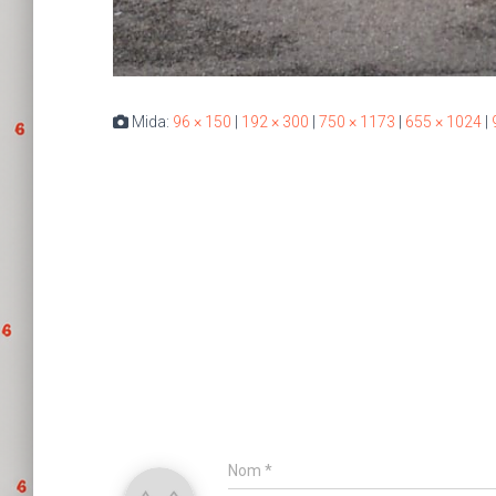
Mida:
96 × 150
|
192 × 300
|
750 × 1173
|
655 × 1024
|
Nom
*