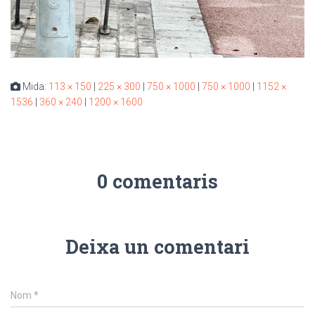
Mida:
113 × 150
|
225 × 300
|
750 × 1000
|
750 × 1000
|
1152 ×
1536
|
360 × 240
|
1200 × 1600
0 comentaris
Deixa un comentari
Nom
*