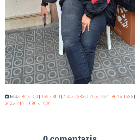
Mida:
84 × 150
|
169 × 300
|
750 × 1333
|
576 × 1024
|
864 × 1536
|
360 × 240
|
1080 × 1920
0 comentaris