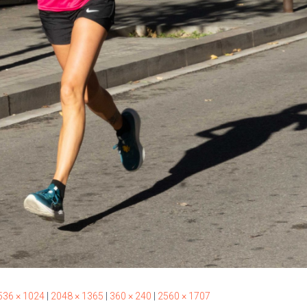
536 × 1024
|
2048 × 1365
|
360 × 240
|
2560 × 1707