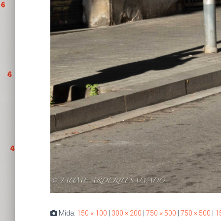
Mida:
150 × 100
|
300 × 200
|
750 × 500
|
750 × 500
|
1