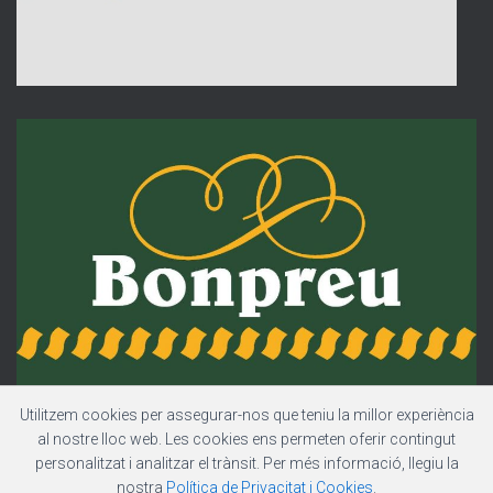
Utilitzem cookies per assegurar-nos que teniu la millor experiència
al nostre lloc web. Les cookies ens permeten oferir contingut
personalitzat i analitzar el trànsit. Per més informació, llegiu la
nostra
Política de Privacitat i Cookies
.