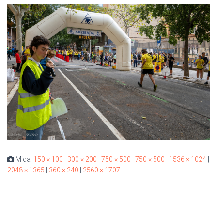
Mida:
150 × 100
|
300 × 200
|
750 × 500
|
750 × 500
|
1536 × 1024
|
2048 × 1365
|
360 × 240
|
2560 × 1707