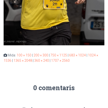
Mida:
100 × 150
|
200 × 300
|
750 × 1125
|
683 × 1024
|
1024 ×
1536
|
1365 × 2048
|
360 × 240
|
1707 × 2560
0 comentaris