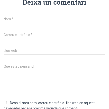
Deixa un comentari
Nom
*
Correu electrònic
*
Lloc web
Què esteu pensant?
Desa el meu nom, correu electrònic i lloc web en aquest
navegador per a la pròxima vegada que comenti.