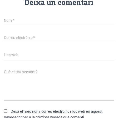
Deixa un comentari
Nom
*
Correu electrònic
*
Lloc web
Què esteu pensant?
Desa el meu nom, correu electrònic i lloc web en aquest
navegador per a la pròxima vegada que comenti.