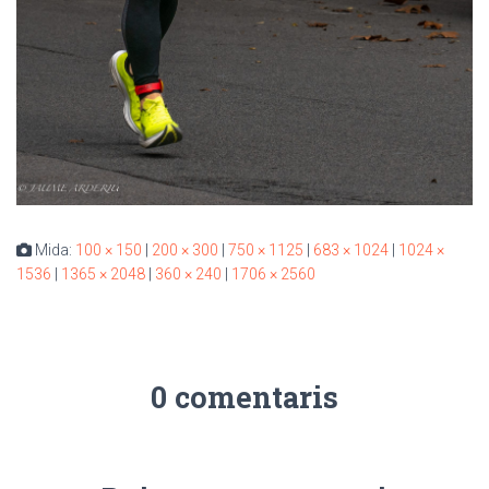
Mida:
100 × 150
|
200 × 300
|
750 × 1125
|
683 × 1024
|
1024 ×
1536
|
1365 × 2048
|
360 × 240
|
1706 × 2560
0 comentaris