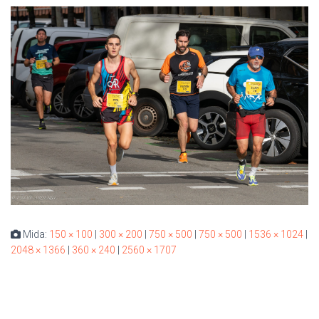
Mida:
150 × 100
|
300 × 200
|
750 × 500
|
750 × 500
|
1536 × 1024
|
2048 × 1366
|
360 × 240
|
2560 × 1707