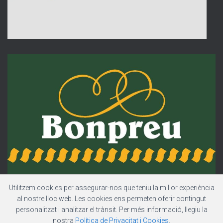
Utilitzem cookies per assegurar-nos que teniu la millor experiència
al nostre lloc web. Les cookies ens permeten oferir contingut
personalitzat i analitzar el trànsit. Per més informació, llegiu la
nostra
Política de Privacitat i Cookies
.