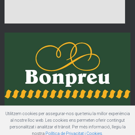
Utilitzem cookies per assegurar-nos que teniu la millor experiència
al nostre lloc web. Les cookies ens permeten oferir contingut
personalitzat i analitzar el trànsit. Per més informació, llegiu la
nostra
Política de Privacitat i Cookies
.