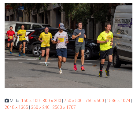
Mida:
150 × 100
|
300 × 200
|
750 × 500
|
750 × 500
|
1536 × 1024
|
2048 × 1365
|
360 × 240
|
2560 × 1707