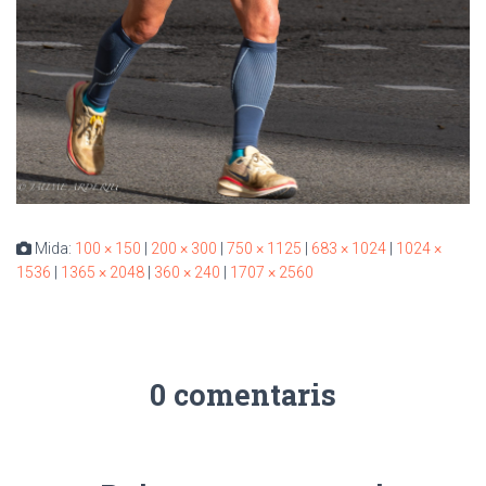
Mida:
100 × 150
|
200 × 300
|
750 × 1125
|
683 × 1024
|
1024 ×
1536
|
1365 × 2048
|
360 × 240
|
1707 × 2560
0 comentaris