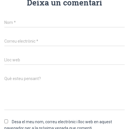
Deixa un comentari
Nom
*
Correu electrònic
*
Lloc web
Què esteu pensant?
Desa el meu nom, correu electrònic i lloc web en aquest
navegador per a la pròxima vegada que comenti.