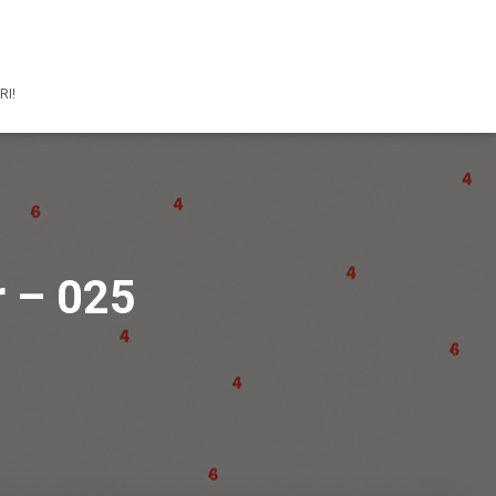
RI!
 – 025