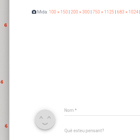
Mida:
100 × 150
|
200 × 300
|
750 × 1125
|
683 × 1024
Nom
*
Què esteu pensant?