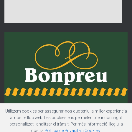
Utilitzem cookies per assegurar-nos que teniu la millor experiència
al nostre lloc web. Les cookies ens permeten oferir contingut
personalitzat i analitzar el trànsit. Per més informació, llegiu la
nostra
Política de Privacitat i Cookies
.