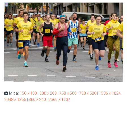
Mida:
150 × 100
|
300 × 200
|
750 × 500
|
750 × 500
|
1536 × 1024
|
2048 × 1366
|
360 × 240
|
2560 × 1707