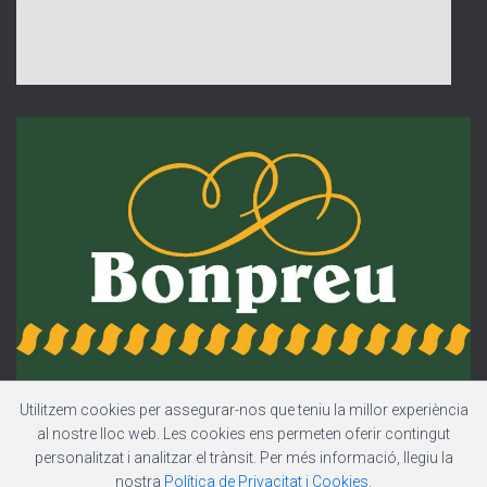
Utilitzem cookies per assegurar-nos que teniu la millor experiència
al nostre lloc web. Les cookies ens permeten oferir contingut
personalitzat i analitzar el trànsit. Per més informació, llegiu la
nostra
Política de Privacitat i Cookies
.