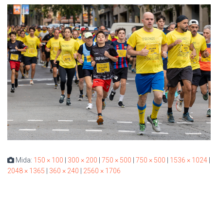
Mida:
150 × 100
|
300 × 200
|
750 × 500
|
750 × 500
|
1536 × 1024
|
2048 × 1365
|
360 × 240
|
2560 × 1706